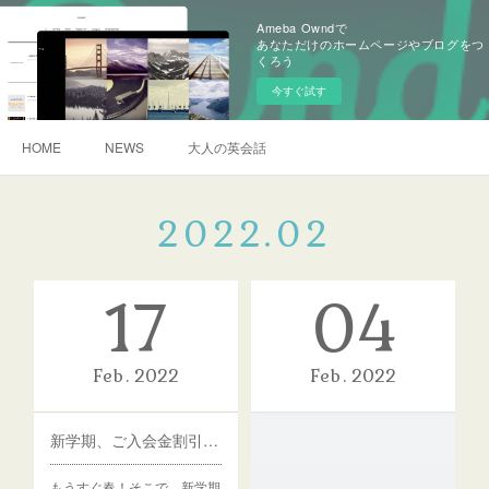
Ameba Owndで
あなただけのホームページやブログをつ
くろう
今すぐ試す
HOME
NEWS
大人の英会話
2022
.
02
17
04
Feb
2022
Feb
2022
新学期、ご入会金割引キャンペーン！
もうすぐ春！そこで、新学期