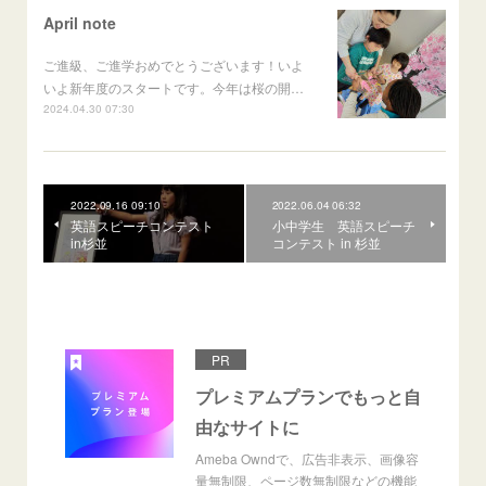
April note
ご進級、ご進学おめでとうございます！いよ
いよ新年度のスタートです。今年は桜の開…
2024.04.30 07:30
2022.09.16 09:10
2022.06.04 06:32
英語スピーチコンテスト
小中学生 英語スピーチ
in杉並
コンテスト in 杉並
PR
プレミアムプランでもっと自
由なサイトに
Ameba Owndで、広告非表示、画像容
量無制限、ページ数無制限などの機能